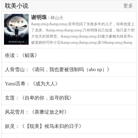
耽美小说
更多
谢明珠
/ 林山火
&amp;emsp;&amp;emsp;皇帝找回了失散多年的儿子，却将他宠上
了龙床。&amp;emsp;&amp;emsp;只有明珠自己知道，他只是个胆
大包天的冒牌货。&amp;emsp;&amp;emsp;封建大爹鳏夫味皇帝x
被宠娇的可怜小宝&amp;emsp;&amp;emsp;差18&amp;emsp;&amp
依读：《鲸落》
人骨雪山：《请问，我也要被强制吗（abo np）》
Yansi言希：《成为大人》
玄莲：《自卑的你，追寻的我》
风花雪月：《荼蘼绽放之时》
妖灵：《【耽美】候鸟未归的日子》