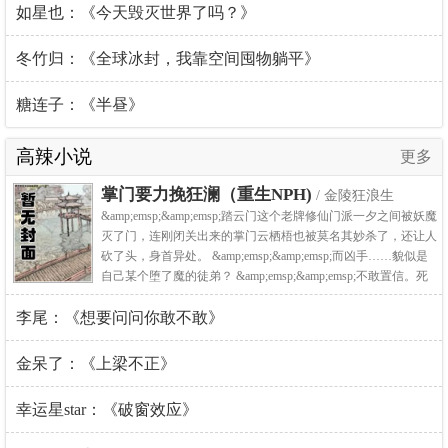
如星也：《今天毁灭世界了吗？》
冬竹归：《全球冰封，我靠空间囤物躺平》
糖连子：《半昼》
高辣小说
更多
掌门要力挽狂澜（重生NPH)
/ 金陵狂浪生
&amp;emsp;&amp;emsp;踏云门这个老牌修仙门派一夕之间被妖魔
灭了门，连刚闭关出来的掌门云栖梧也被莫名其妙杀了，还让人
砍了头，身首异处。 &amp;emsp;&amp;emsp;而凶手……貌似是
自己某个堕了魔的徒弟？ &amp;emsp;&amp;emsp;不敢置信。死
倒没什么，修无情道的某人早..
李尾：《想要问问你敢不敢》
金呆了：《上梁不正》
幸运星star：《破窗效应》