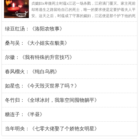
贞孀妇x卑微死士时蕴x江迟一场杀戮，江府满门覆灭。家主死前
却将逃生之路留给自己的死士，唯一的要求便是定要护着夫人平
安。这天之后，时蕴成了守寡的孀妇，江迟便是那个护下他的死
士。表面是跪在脚边，低声唤着“夫人”的卑贱死士，暗地里却夜
绿豆红汤：《洛阳农牧事》
夜梦中缠上她的腰，吻咬她的唇，占有她的每一寸。江迟狠辣残
忍，却唯独在夫人面前摇
桑与吴：《大小姐实在貌美》
尔徽：《我有特殊的升官技巧》
春风榴火：《纯白乌鸦》
如星也：《今天毁灭世界了吗？》
冬竹归：《全球冰封，我靠空间囤物躺平》
糖连子：《半昼》
当年明央：《七零大佬娶了个娇艳女明星》