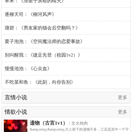
寧禾：《滞留于灰暗的晴天》
逐柳天司：《柳河风声》
瑭碧：《男友家的猫会后空翻吗？》
栗子泡泡：《空间魔法师的恋爱事故》
别叫醒我：《捷足先登（校园1v2）》
慢慢池池：《心尖血》
不吃菜和鱼：《此刻，向你告别》
言情小说
更多
情欲小说
更多
遗物（古言1v1）
/ 文火炖肉
&amp;emsp;&amp;emsp;大人留下的遗物不多，江迟是其中一个守