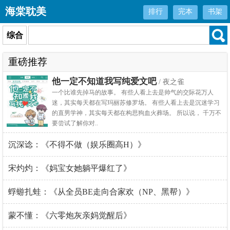
海棠耽美
排行
完本
书架
综合
重磅推荐
他一定不知道我写纯爱文吧
/ 夜之雀
一个比谁先掉马的故事。 有些人看上去是帅气的交际花万人
迷，其实每天都在写玛丽苏修罗场。 有些人看上去是沉迷学习
的直男学神，其实每天都在构思狗血火葬场。 所以说， 千万不
要尝试了解你对..
沉深谂：《不得不做（娱乐圈高H）》
宋灼灼：《妈宝女她躺平爆红了》
蜉蝣扎蛙：《从全员BE走向合家欢（NP、黑帮）》
蒙不懂：《六零炮灰亲妈觉醒后》