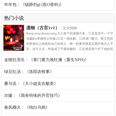
年年包：《镇静剂gl (双O骨科)》
热门小说
遗物（古言1v1）
/ 文火炖肉
&amp;emsp;&amp;emsp;大人留下的遗物不多，江迟是其中一个守
贞孀妇x卑微死士时蕴x江迟一场杀戮，江府满门覆灭。家主死前
却将逃生之路留给自己的死士，唯一的要求便是定要护着夫人平
安。这天之后，时蕴成了守寡的孀妇，江迟便是那个护下他的死
士。表面是跪在脚边，低声唤着“夫人”的卑贱死士，暗地里却夜
金陵狂浪生：《掌门要力挽狂澜（重生NPH)》
夜梦中缠上她的腰，吻咬她的唇，占有她的每一寸。江迟狠辣残
忍，却唯独在夫人面前摇
绿豆红汤：《洛阳农牧事》
桑与吴：《大小姐实在貌美》
尔徽：《我有特殊的升官技巧》
春风榴火：《纯白乌鸦》