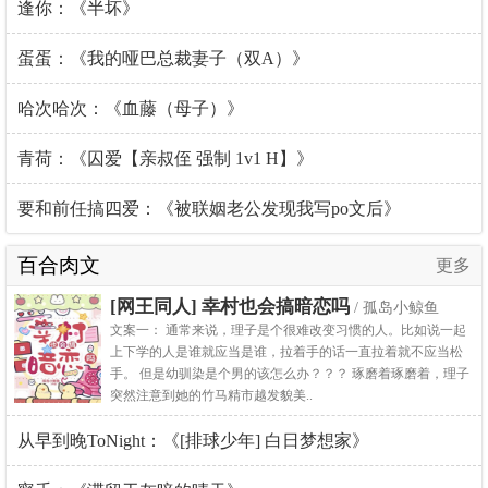
逢你：《半坏》
蛋蛋：《我的哑巴总裁妻子（双A）》
哈次哈次：《血藤（母子）》
青荷：《囚爱【亲叔侄 强制 1v1 H】》
要和前任搞四爱：《被联姻老公发现我写po文后》
百合肉文
更多
[网王同人] 幸村也会搞暗恋吗
/ 孤岛小鲸鱼
文案一： 通常来说，理子是个很难改变习惯的人。比如说一起
上下学的人是谁就应当是谁，拉着手的话一直拉着就不应当松
手。 但是幼驯染是个男的该怎么办？？？ 琢磨着琢磨着，理子
突然注意到她的竹马精市越发貌美..
从早到晚ToNight：《[排球少年] 白日梦想家》