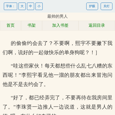
字体：
大
中
小
护眼
关灯
最帅的男人
首页
书架
加入书签
返回目录
的偷偷约会去了？不要啊，熙宇不要撇下我
们啊，说好的一起做快乐的单身狗呢？！］
“哇这些家伙！每天都想些什么乱七八糟的东
西呢！”李熙宇看见他一溜的朋友都出来冒泡问
他是不是去约会了。
“好了，都已经弄完了，不要再待在我房间里
了。”李珠贤一边推人一边说道，这就是男人的