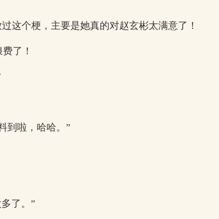
放过这个梗，主要是她真的对赵玄彬太满意了！
浪费了！
”
料到啦，哈哈。”
多了。”