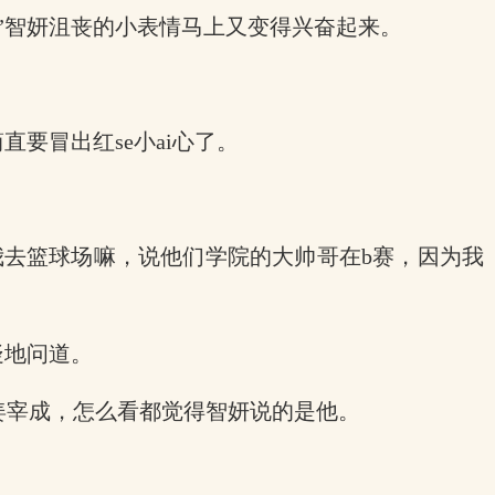
”智妍沮丧的小表情马上又变得兴奋起来。
要冒出红se小ai心了。
我去篮球场嘛，说他们学院的大帅哥在b赛，因为我
疑地问道。
姜宰成，怎么看都觉得智妍说的是他。