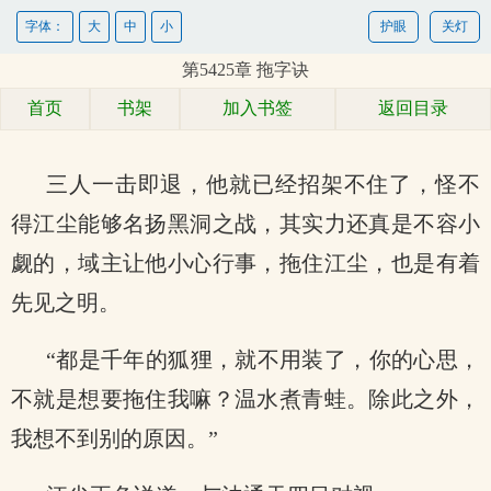
字体：
大
中
小
护眼
关灯
第5425章 拖字诀
首页
书架
加入书签
返回目录
三人一击即退，他就已经招架不住了，怪不
得江尘能够名扬黑洞之战，其实力还真是不容小
觑的，域主让他小心行事，拖住江尘，也是有着
先见之明。
“都是千年的狐狸，就不用装了，你的心思，
不就是想要拖住我嘛？温水煮青蛙。除此之外，
我想不到别的原因。”